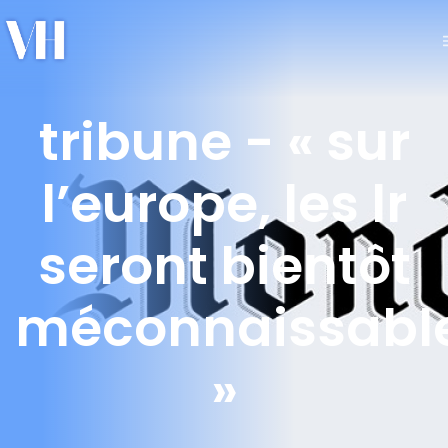
tribune - « sur
l’europe, les lr
seront bientôt
méconnaissabl
»