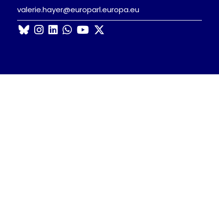
valerie.hayer@europarl.europa.eu
Nous retrouver sur Bluesky
Nous retrouver sur Instagram
Nous retrouver sur LinkedIn
Nous retrouver sur Whatsapp
Nous retrouver sur Youtube
Nous retrouver sur X